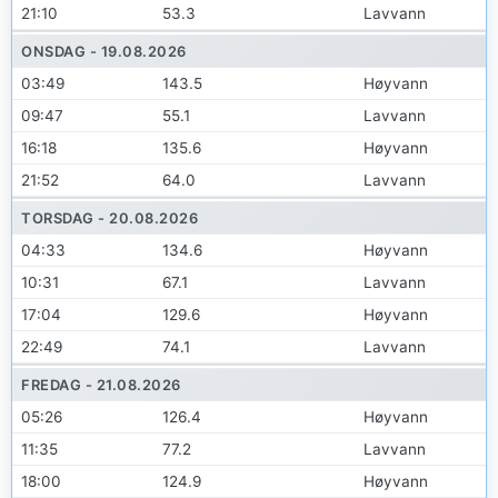
21:10
53.3
Lavvann
ONSDAG - 19.08.2026
03:49
143.5
Høyvann
09:47
55.1
Lavvann
16:18
135.6
Høyvann
21:52
64.0
Lavvann
TORSDAG - 20.08.2026
04:33
134.6
Høyvann
10:31
67.1
Lavvann
17:04
129.6
Høyvann
22:49
74.1
Lavvann
FREDAG - 21.08.2026
05:26
126.4
Høyvann
11:35
77.2
Lavvann
18:00
124.9
Høyvann