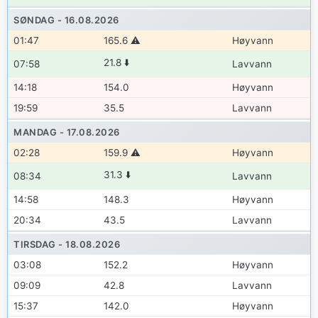
SØNDAG - 16.08.2026
01:47
165.6
Høyvann
21.8
07:58
Lavvann
14:18
154.0
Høyvann
19:59
35.5
Lavvann
MANDAG - 17.08.2026
02:28
159.9
Høyvann
31.3
08:34
Lavvann
14:58
148.3
Høyvann
20:34
43.5
Lavvann
TIRSDAG - 18.08.2026
03:08
152.2
Høyvann
09:09
42.8
Lavvann
15:37
142.0
Høyvann