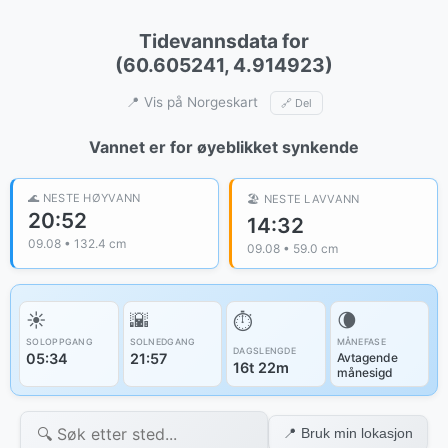
Tidevannsdata for
(60.605241, 4.914923)
📍 Vis på Norgeskart
🔗 Del
Vannet er for øyeblikket synkende
🌊 NESTE HØYVANN
🏖️ NESTE LAVVANN
20:52
14:32
09.08 • 132.4 cm
09.08 • 59.0 cm
☀️
🌇
🌘
⏱️
SOLOPPGANG
SOLNEDGANG
MÅNEFASE
DAGSLENGDE
05:34
21:57
Avtagende
16t 22m
månesigd
📍 Bruk min lokasjon