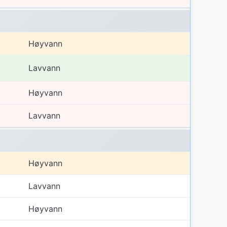
Høyvann
Lavvann
Høyvann
Lavvann
Høyvann
Lavvann
Høyvann