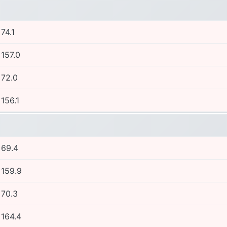
74.1
157.0
72.0
156.1
69.4
159.9
70.3
164.4