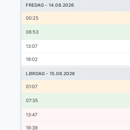
FREDAG - 14.08.2026
00:25
06:53
13:07
19:02
LØRDAG - 15.08.2026
01:07
07:35
13:47
19:39