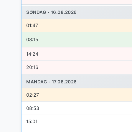
SØNDAG - 16.08.2026
01:47
08:15
14:24
20:16
MANDAG - 17.08.2026
02:27
08:53
15:01