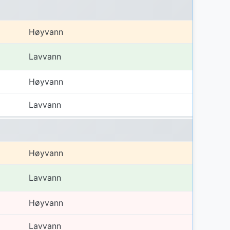
Høyvann
Lavvann
Høyvann
Lavvann
Høyvann
Lavvann
Høyvann
Lavvann