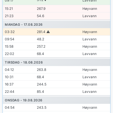
09:17
Lavvann
15:21
267.9
Høyvann
21:23
54.6
Lavvann
MANDAG - 17.08.2026
03:32
281.4
Høyvann
09:54
48.2
Lavvann
15:58
257.2
Høyvann
22:02
68.4
Lavvann
TIRSDAG - 18.08.2026
04:12
263.8
Høyvann
10:31
68.4
Lavvann
16:37
244.5
Høyvann
22:44
85.4
Lavvann
ONSDAG - 19.08.2026
04:54
243.5
Høyvann