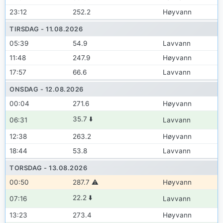
23:12
252.2
Høyvann
TIRSDAG - 11.08.2026
05:39
54.9
Lavvann
11:48
247.9
Høyvann
17:57
66.6
Lavvann
ONSDAG - 12.08.2026
00:04
271.6
Høyvann
35.7
06:31
Lavvann
12:38
263.2
Høyvann
18:44
53.8
Lavvann
TORSDAG - 13.08.2026
00:50
287.7
Høyvann
22.2
07:16
Lavvann
13:23
273.4
Høyvann