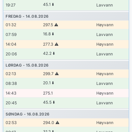
45.1
19:27
Lavvann
FREDAG - 14.08.2026
01:32
297.5
Høyvann
16.8
07:59
Lavvann
14:04
277.3
Høyvann
42.2
20:06
Lavvann
LØRDAG - 15.08.2026
02:13
299.7
Høyvann
20.1
08:38
Lavvann
14:43
275.1
Høyvann
45.5
20:45
Lavvann
SØNDAG - 16.08.2026
02:53
294.0
Høyvann
31.2