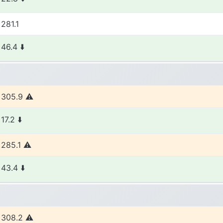
281.1
46.4
305.9
17.2
285.1
43.4
308.2