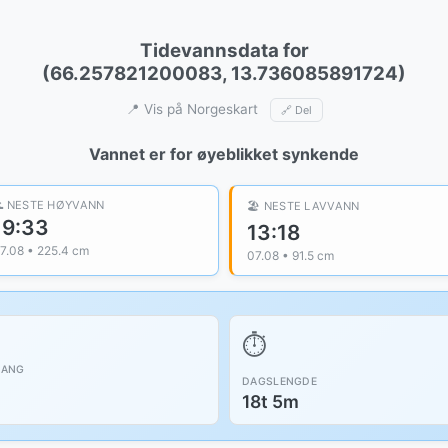
Tidevannsdata for
(66.257821200083, 13.736085891724)
📍 Vis på Norgeskart
🔗 Del
Vannet er for øyeblikket synkende
 NESTE HØYVANN
🏖️ NESTE LAVVANN
19:33
13:18
7.08 • 225.4 cm
07.08 • 91.5 cm
⏱️
GANG
DAGSLENGDE
18t 5m