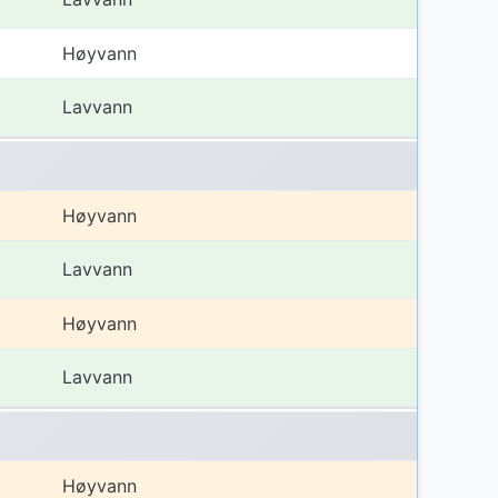
Høyvann
Lavvann
Høyvann
Lavvann
Høyvann
Lavvann
Høyvann