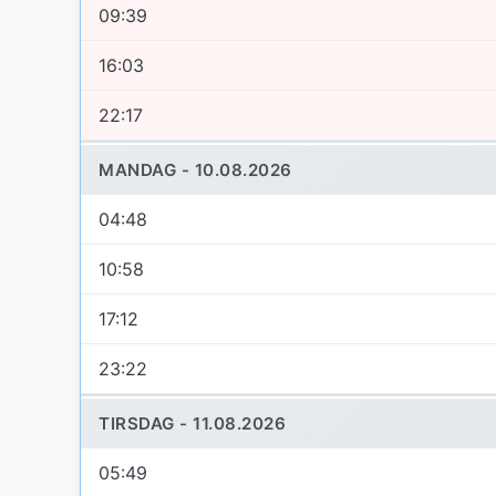
09:39
16:03
22:17
MANDAG - 10.08.2026
04:48
10:58
17:12
23:22
TIRSDAG - 11.08.2026
05:49