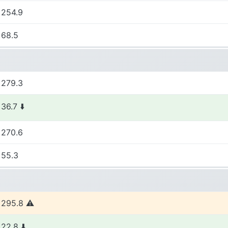
254.9
68.5
279.3
36.7
270.6
55.3
295.8
22.8