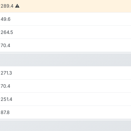
289.4
49.6
264.5
70.4
271.3
70.4
251.4
87.8