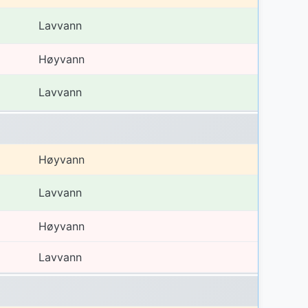
Lavvann
Høyvann
Lavvann
Høyvann
Lavvann
Høyvann
Lavvann