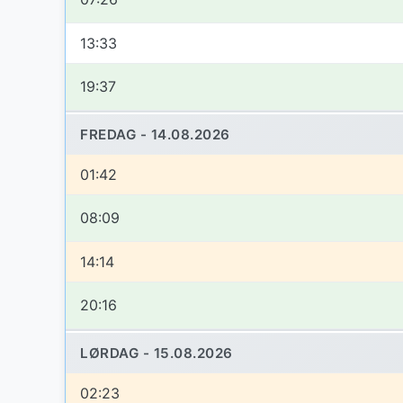
13:33
19:37
FREDAG - 14.08.2026
01:42
08:09
14:14
20:16
LØRDAG - 15.08.2026
02:23