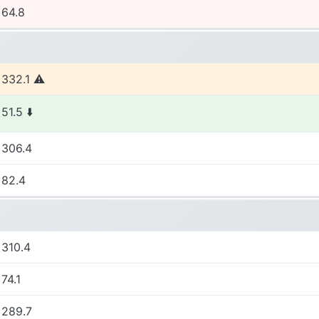
64.8
332.1
51.5
306.4
82.4
310.4
74.1
289.7