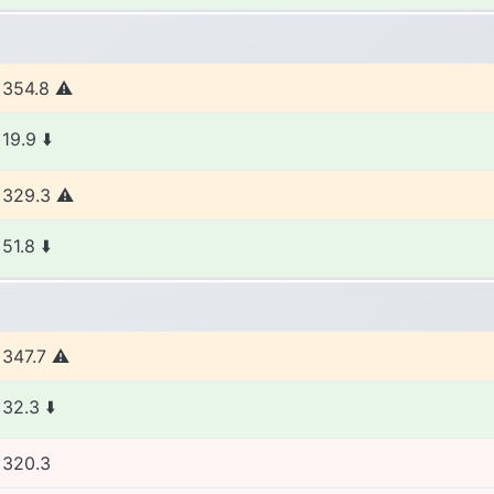
354.8
19.9
329.3
51.8
347.7
32.3
320.3