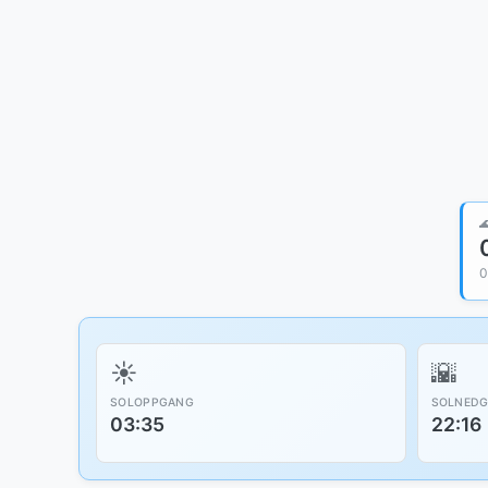

0
☀️
🌇
SOLOPPGANG
SOLNED
03:35
22:16