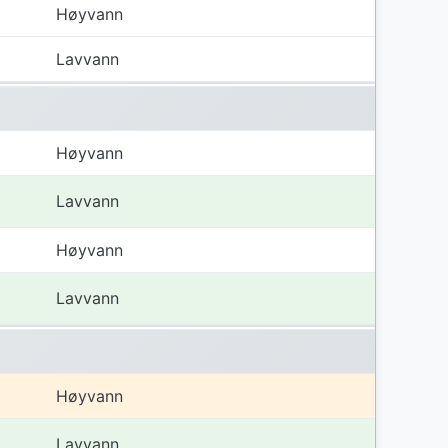
Høyvann
Lavvann
Høyvann
Lavvann
Høyvann
Lavvann
Høyvann
Lavvann