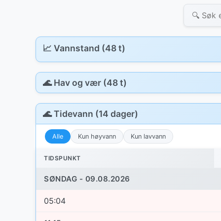
📈 Vannstand (48 t)
🌊 Hav og vær (48 t)
🌊 Tidevann (14 dager)
Alle
Kun høyvann
Kun lavvann
TIDSPUNKT
SØNDAG - 09.08.2026
05:04