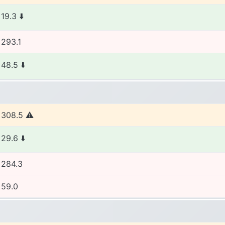
19.3
293.1
48.5
308.5
29.6
284.3
59.0