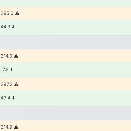
295.0
44.3
314.0
17.2
297.2
43.4
314.9