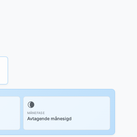
🌘
MÅNEFASE
Avtagende månesigd