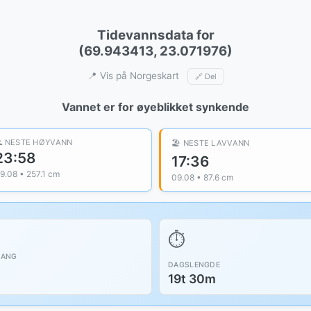
Tidevannsdata for
(69.943413, 23.071976)
📍 Vis på Norgeskart
🔗 Del
Vannet er for øyeblikket synkende
 NESTE HØYVANN
🏖️ NESTE LAVVANN
23:58
17:36
9.08 • 257.1 cm
09.08 • 87.6 cm
⏱️
GANG
DAGSLENGDE
19t 30m