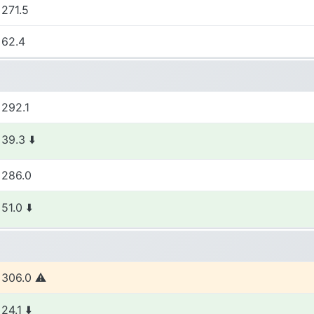
271.5
62.4
292.1
39.3
286.0
51.0
306.0
24.1