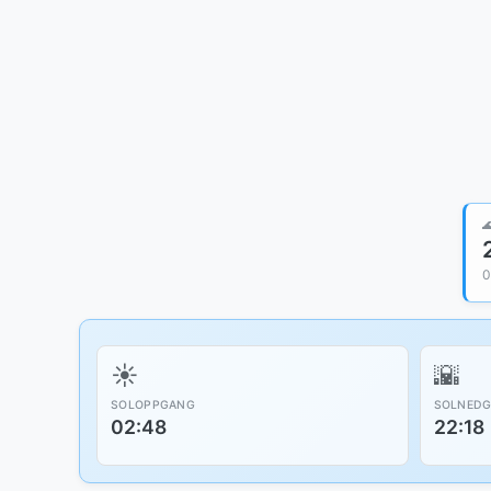

0
☀️
🌇
SOLOPPGANG
SOLNED
02:48
22:18