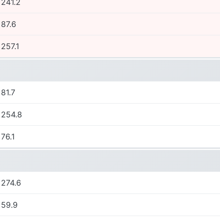
241.2
87.6
257.1
81.7
254.8
76.1
274.6
59.9