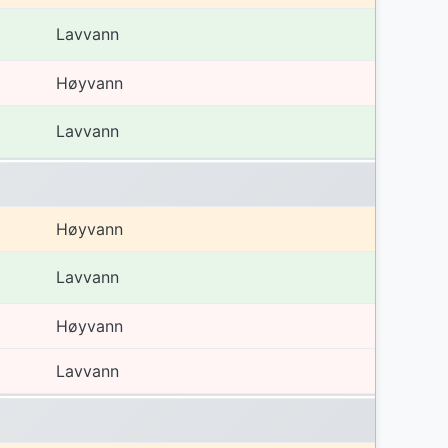
Lavvann
Høyvann
Lavvann
Høyvann
Lavvann
Høyvann
Lavvann