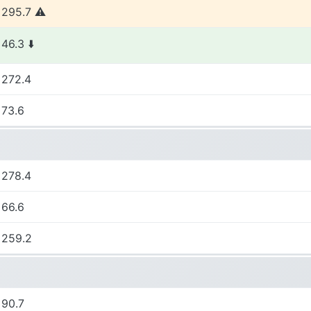
295.7
46.3
272.4
73.6
278.4
66.6
259.2
90.7