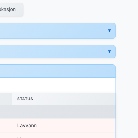
okasjon
STATUS
Lavvann